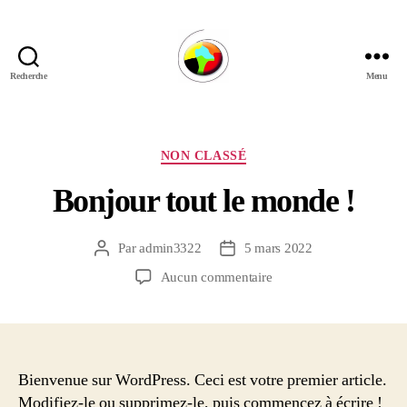
Recherche
Menu
hamki
Catégories
NON CLASSÉ
Bonjour tout le monde !
Par
admin3322
5 mars 2022
Auteur
Date
de
de
sur
Aucun commentaire
l’article
l’article
Bonjour
tout
le
monde !
Bienvenue sur WordPress. Ceci est votre premier article.
Modifiez-le ou supprimez-le, puis commencez à écrire !